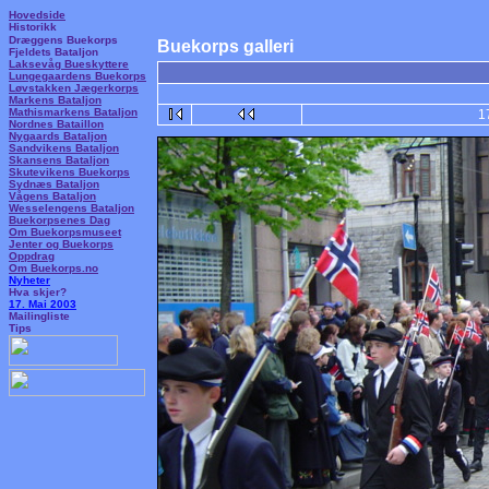
Hovedside
Historikk
Dræggens Buekorps
Buekorps galleri
Fjeldets Bataljon
Laksevåg Bueskyttere
Lungegaardens Buekorps
Løvstakken Jægerkorps
Markens Bataljon
Mathismarkens Bataljon
1
Nordnes Bataillon
Nygaards Bataljon
Sandvikens Bataljon
Skansens Bataljon
Skutevikens Buekorps
Sydnæs Bataljon
Vågens Bataljon
Wesselengens Bataljon
Buekorpsenes Dag
Om Buekorpsmuseet
Jenter og Buekorps
Oppdrag
Om Buekorps.no
Nyheter
Hva skjer?
17. Mai 2003
Mailingliste
Tips